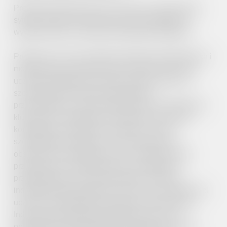
Projekt jest adresowany do uczniów w niekorzystnej
sytuacji społeczno-ekonomicznej, posiadających
wysokie wyniki w zakresie przedmiotów ogólnych.
Projekt ma na celu rozwijanie zdolności edukacyjnych i
motywowanie do dalszej nauki. Skierowany jest do
uczniów osiągających wysokie wyniki w nauce, w
szczególności w zakresie przedmiotów
przyczyniających się do podniesienia ich kompetencji
kluczowych i umiejętności uniwersalnych. Wzrost
kompetencji kluczowych jest jednym z celów
szczegółowych projektu i ma się realizować w
obszarze nauk matematycznych, informatycznych,
przyrodniczych, języków obcych nowożytnych i
przedsiębiorczości. Projekt zakłada rozwijanie
indywidualnego podejścia do ucznia, w szczególności
ucznia ze szczególnymi potrzebami edukacyjnymi.
Indywidualizacja będzie przejawiać się m.in. w
opracowaniu Indywidualnych Programów Rozwoju