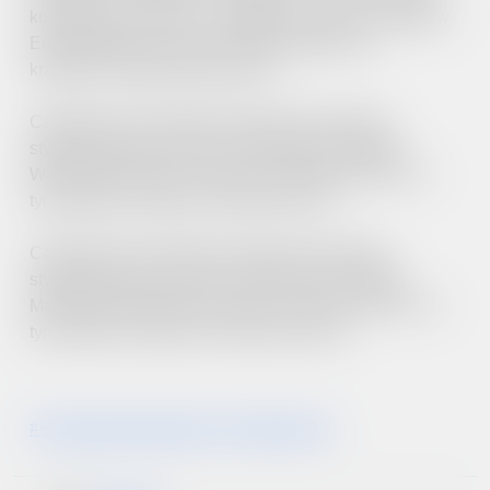
kompetencji uczniów” i współfinansowane ze środków
Europejskiego Funduszu Społecznego Plus i
krajowych środków publicznych.
Całkowity koszt projektu „Mazowiecki program
stypendialny dla uczniów uzdolnionych”–Region
Warszawski Stołeczny wynosi 1 496 040,00 PLN, w
tym wkład UE stanowi 748 020,00 PLN.
Całkowity koszt projektu „Mazowiecki program
stypendialny dla uczniów uzdolnionych”–Region
Mazowiecki Regionalny wynosi 2 245 087,50 PLN, w
tym wkład UE stanowi 1 908 324,38 PLN.
#FunduszeEuropejskie
#FunduszeUE