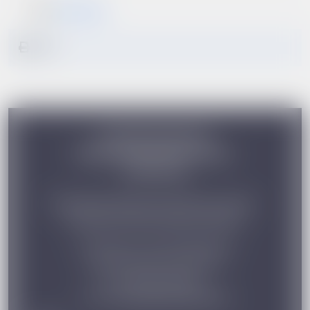
Tagi:
informacje
Urząd Marszałkowski
Województwa Mazowieckiego
w Warszawie
Departament Edukacji Publicznej i Sportu,
Wydział Rozwoju Edukacji Ogólnej
ul. Brechta 7, 03-472 Warszawa
pok. nr 404, 412, 413 i 414
fax. (22) 59 79 408,
e-mail:
stypendia@mazovia.pl