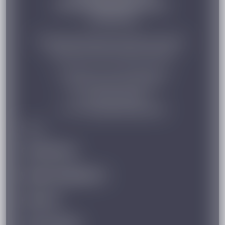
Województwa Mazowieckiego
w Warszawie
Departament Edukacji Publicznej i Sportu,
Wydział Rozwoju Edukacji Ogólnej
ul. Brechta 7, 03-472 Warszawa
pok. nr 404, 412, 413 i 414
fax. (22) 59 79 408,
e-mail:
stypendia@mazovia.pl
MENU:
O PROJEKCIE
WAŻNE KOMUNIKATY
KONTAKT
AKTUALNOŚCI